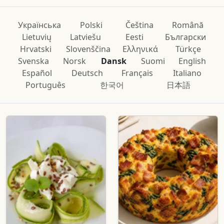
Українська
Polski
Čeština
Română
Lietuvių
Latviešu
Eesti
Български
Hrvatski
Slovenščina
Ελληνικά
Türkçe
Svenska
Norsk
Dansk
Suomi
English
Español
Deutsch
Français
Italiano
Português
한국어
日本語