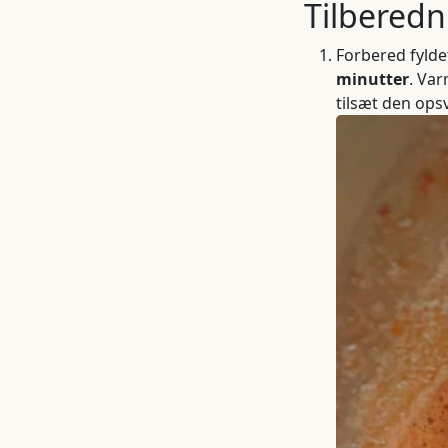
Tilberedn
Forbered fyldet
minutter
. Va
tilsæt den opsv