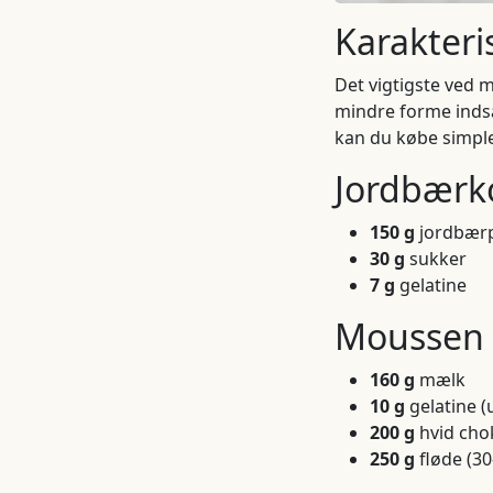
Karakteri
Det vigtigste ved m
mindre forme inds
kan du købe simple
Jordbær
150 g
jordbær
30 g
sukker
7 g
gelatine
Moussen 
160 g
mælk
10 g
gelatine (
200 g
hvid cho
250 g
fløde (30