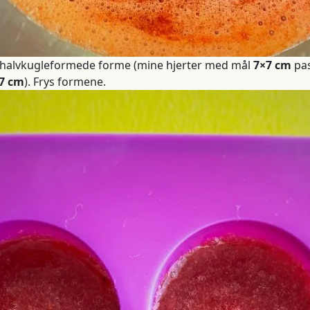
 halvkugleformede forme (mine hjerter med mål
7×7 cm
pas
,7 cm
). Frys formene.