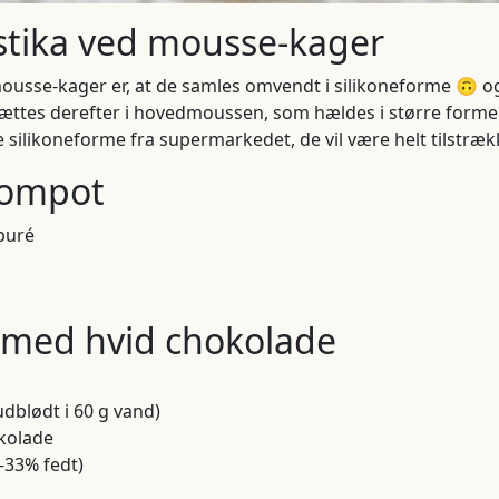
stika ved mousse-kager
ousse-kager er, at de samles omvendt i silikoneforme 🙃 og 
ættes derefter i hovedmoussen, som hældes i større forme
 silikoneforme fra supermarkedet, de vil være helt tilstræk
kompot
puré
med hvid chokolade
udblødt i 60 g vand)
kolade
-33% fedt)