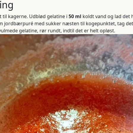
ing
 til kagerne. Udblød gelatine i
50 ml
koldt vand og lad det 
rm jordbærpuré med sukker næsten til kogepunktet, tag de
ulmede gelatine, rør rundt, indtil det er helt opløst.