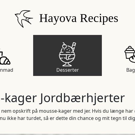
Hayova Recipes
enmad
Desserter
Bag
-kager Jordbærhjerter
 en nem opskrift på mousse-kager med jer. Hvis du længe har 
 ikke har turdet, så er dette din chance og mit tegn til di