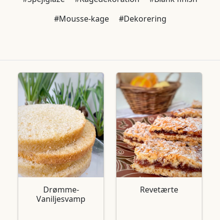
#Mousse-kage
#Dekorering
Drømme-
Revetærte
Vaniljesvamp