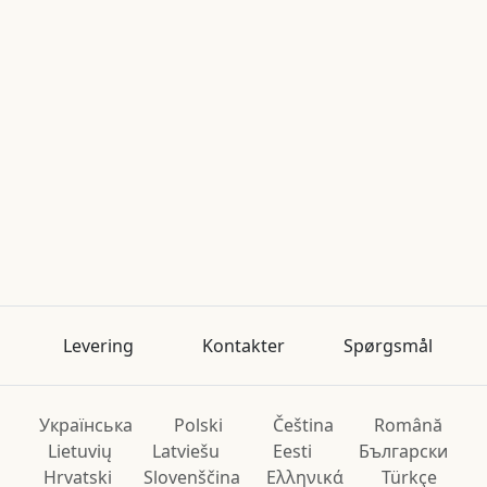
Levering
Kontakter
Spørgsmål
Українська
Polski
Čeština
Română
Lietuvių
Latviešu
Eesti
Български
Hrvatski
Slovenščina
Ελληνικά
Türkçe