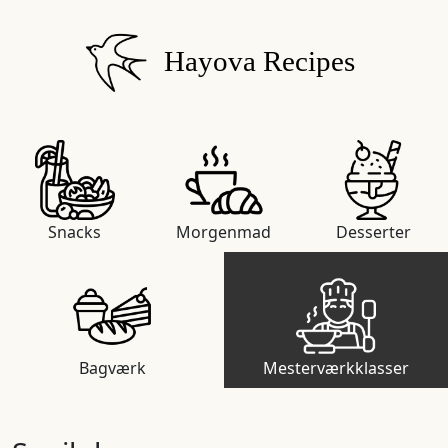
Hayova Recipes
Snacks
Morgenmad
Desserter
Bagværk
Mesterværkklasser