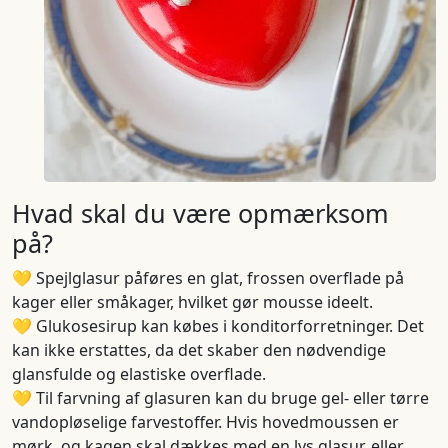
Hvad skal du være opmærksom
på?
💛 Spejlglasur påføres en glat, frossen overflade på
kager eller småkager, hvilket gør mousse ideelt.
💛 Glukosesirup kan købes i konditorforretninger. Det
kan ikke erstattes, da det skaber den nødvendige
glansfulde og elastiske overflade.
💛 Til farvning af glasuren kan du bruge gel- eller tørre
vandopløselige farvestoffer. Hvis hovedmoussen er
mørk, og kagen skal dækkes med en lys glasur, eller