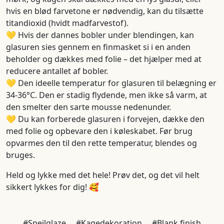
hvis en blød farvetone er nødvendig, kan du tilsætte
titandioxid (hvidt madfarvestof).
💛 Hvis der dannes bobler under blendingen, kan
glasuren sies gennem en finmasket si i en anden
beholder og dækkes med folie – det hjælper med at
reducere antallet af bobler.
💛 Den ideelle temperatur for glasuren til belægning er
34-36°C. Den er stadig flydende, men ikke så varm, at
den smelter den sarte mousse nedenunder.
💛 Du kan forberede glasuren i forvejen, dække den
med folie og opbevare den i køleskabet. Før brug
opvarmes den til den rette temperatur, blendes og
bruges.
Held og lykke med det hele! Prøv det, og det vil helt
sikkert lykkes for dig! 🥰
#Spejlglaze
#Kagedekoration
#Blank finish