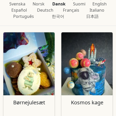
Svenska
Norsk
Dansk
Suomi
English
Español
Deutsch
Français
Italiano
Português
한국어
日本語
Børnejulesæt
Kosmos kage