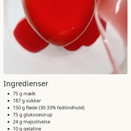
Ingredienser
75 g mælk
187 g sukker
150 g fløde (30-33% fedtindhold)
75 g glukosesirup
24 g majsstivelse
10 g gelatine